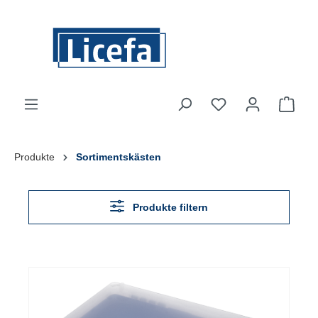
Zum Hauptinhalt springen
Du hast 0 Produkte
Ware
Produkte
Sortimentskästen
Produkte filtern