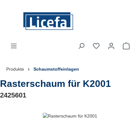
Zum Hauptinhalt springen
Du hast 0 Produkte
Ware
Produkte
Schaumstoffeinlagen
Rasterschaum für K2001
2425601
Bildergalerie überspringen