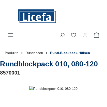
Zum Hauptinhalt springen
Du hast 0 Produkte
Ware
Produkte
Runddosen
Rund-Blockpack-Hülsen
Rundblockpack 010, 080-120
8570001
Bildergalerie überspringen