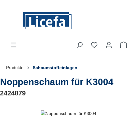
Zum Hauptinhalt springen
Du hast 0 Produkte
Ware
Produkte
Schaumstoffeinlagen
Noppenschaum für K3004
2424879
Bildergalerie überspringen