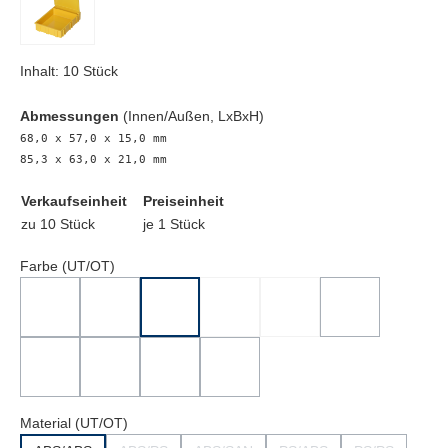
Inhalt:
10 Stück
Abmessungen
(Innen/Außen, LxBxH)
68,0 x 57,0 x 15,0 mm
85,3 x 63,0 x 21,0 mm
Verkaufseinheit
Preiseinheit
zu 10 Stück
je 1 Stück
Farbe (UT/OT)
Schwarz/Schwarz
Schwarz/Transparent
Gelb/Gelb
Rot/Rot
Blau/Blau
Gelb/Transpare
(Diese Option ist zurzeit nicht verfügbar.)
(Diese Option ist zurzeit nicht verfügbar.)
(Diese Option ist z
Rot/Transparent
Blau/Transparent
Schwarz/Gelb
Gelb/Schwarz
(Diese Option ist zurzeit nicht verfügbar.)
(Diese Option ist zurzeit nicht verfügbar.)
(Diese Option ist zurzeit nicht verfügbar.)
(Diese Option ist zurzeit nicht verfügbar.)
Material (UT/OT)