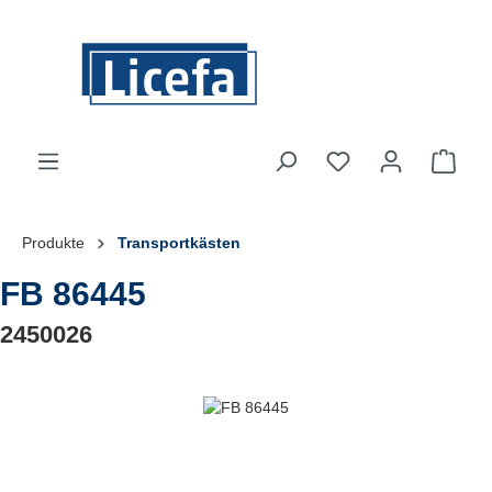
Zum Hauptinhalt springen
Du hast 0 Produkte
Ware
Produkte
Transportkästen
FB 86445
2450026
Bildergalerie überspringen