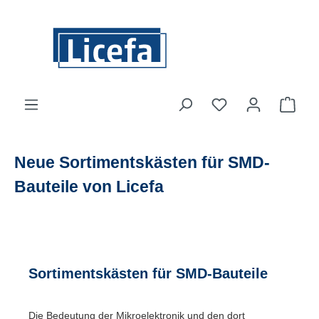
Zum Hauptinhalt springen
Du hast 0 Produkte
Ware
Neue Sortimentskästen für SMD-
Bauteile von Licefa
Sortimentskästen für SMD-Bauteile
Die Bedeutung der Mikroelektronik und den dort