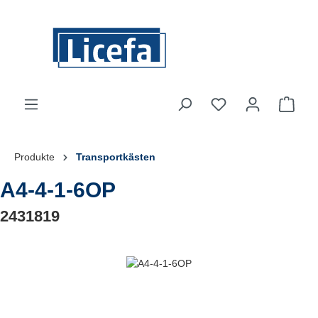
Zum Hauptinhalt springen
Du hast 0 Produkte
Ware
Produkte
Transportkästen
A4-4-1-6OP
2431819
Bildergalerie überspringen