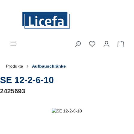
Zum Hauptinhalt springen
Du hast 0 Produkte
Ware
Produkte
Aufbauschränke
SE 12-2-6-10
2425693
Bildergalerie überspringen