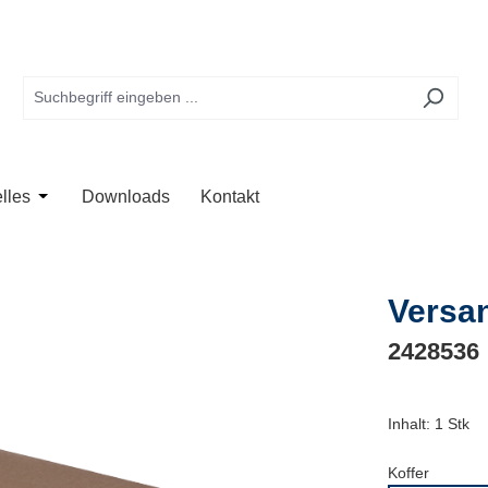
te
 der Kategorie Anwendung
Schließe das Dropdown der Kategorie Unternehmen
Öffne oder Schließe das Dropdown der Kategorie Aktuelles
lles
Downloads
Kontakt
Versa
2428536
Inhalt:
1 Stk
Koffer