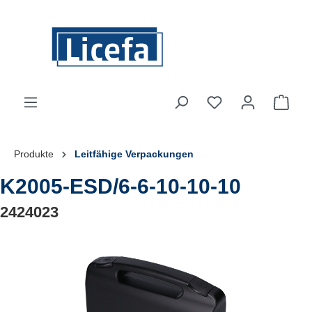
Zum Hauptinhalt springen
Du hast 0 Produkte
Ware
Produkte
Leitfähige Verpackungen
K2005-ESD/6-6-10-10-10
2424023
Bildergalerie überspringen