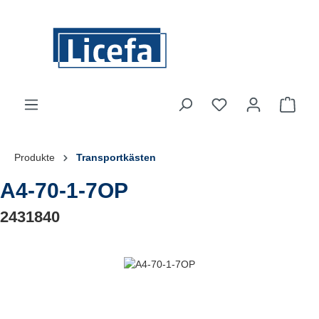
Zum Hauptinhalt springen
Du hast 0 Produkte
Ware
Produkte
Transportkästen
A4-70-1-7OP
2431840
Bildergalerie überspringen