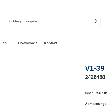
te
 der Kategorie Anwendung
Schließe das Dropdown der Kategorie Unternehmen
Öffne oder Schließe das Dropdown der Kategorie Aktuelles
lles
Downloads
Kontakt
V1-39
2426488
Inhalt:
250 Stk
Abmessunge