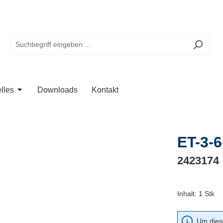
te
 der Kategorie Anwendung
Schließe das Dropdown der Kategorie Unternehmen
Öffne oder Schließe das Dropdown der Kategorie Aktuelles
lles
Downloads
Kontakt
ET-3-6
2423174
Inhalt:
1 Stk
Um diese