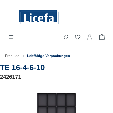
Zum Hauptinhalt springen
Du hast 0 Produkte
Ware
Produkte
Leitfähige Verpackungen
TE 16-4-6-10
2426171
Bildergalerie überspringen