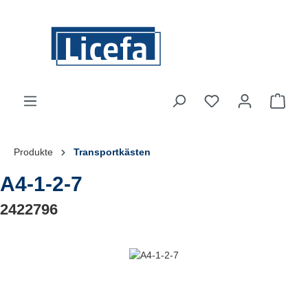
Zum Hauptinhalt springen
Du hast 0 Produkte
Ware
Produkte
Transportkästen
A4-1-2-7
2422796
Bildergalerie überspringen