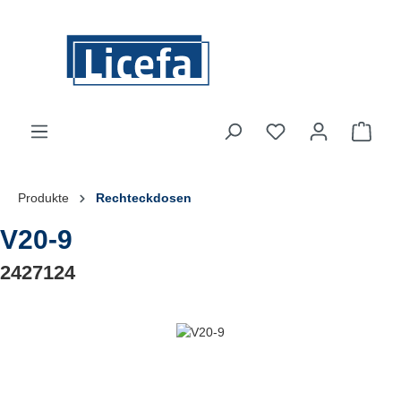
Zum Hauptinhalt springen
Du hast 0 Produkte
Ware
Produkte
Rechteckdosen
V20-9
2427124
Bildergalerie überspringen