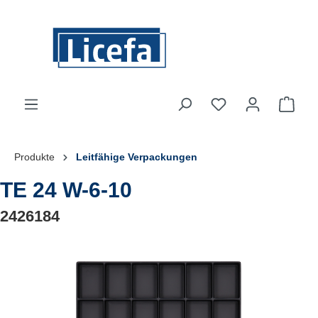
Zum Hauptinhalt springen
Du hast 0 Produkte
Ware
Produkte
Leitfähige Verpackungen
TE 24 W-6-10
2426184
Bildergalerie überspringen