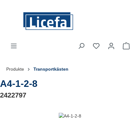
Zum Hauptinhalt springen
Du hast 0 Produkte
Ware
Produkte
Transportkästen
A4-1-2-8
2422797
Bildergalerie überspringen