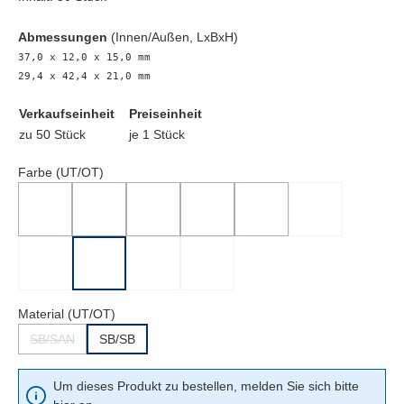
Abmessungen
(Innen/Außen, LxBxH)
37,0 x 12,0 x 15,0 mm
29,4 x 42,4 x 21,0 mm
Verkaufseinheit
Preiseinheit
zu 50 Stück
je 1 Stück
Farbe (UT/OT)
Weiß/Transparent
Gelb/Transparent
Rot/Transparent
Grün/Transparent
Blau/Transparent
Weiß/Weiß
(Diese Option ist zurzeit nicht verfügbar.)
(Diese Option ist zurzeit nicht verfügbar.)
(Diese Option ist zurzeit nicht verfügbar.)
(Diese Option ist zurzeit nicht verfügbar.)
(Diese Option ist zurzeit nicht
Gelb/Gelb
Rot/Rot
Grün/Grün
Blau/Blau
Material (UT/OT)
SB/SAN
SB/SB
(Diese Option ist zurzeit nicht verfügbar.)
Um dieses Produkt zu bestellen, melden Sie sich bitte