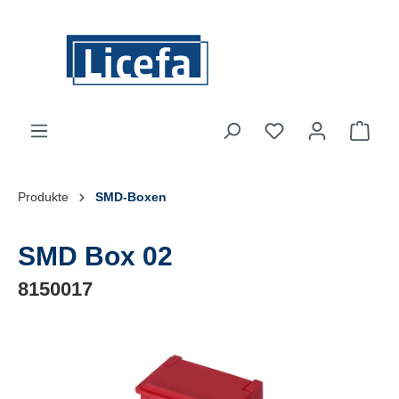
Zum Hauptinhalt springen
Ware
Produkte
SMD-Boxen
SMD Box 02
8150017
Bildergalerie überspringen