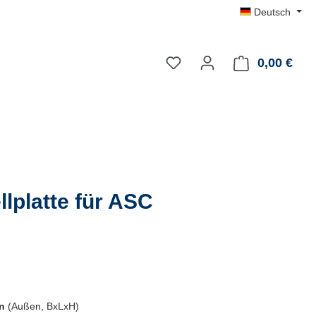
Deutsch
0,00 €
Ware
llplatte für ASC
en
(Außen, BxLxH)