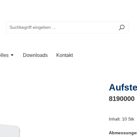
te
 der Kategorie Anwendung
Schließe das Dropdown der Kategorie Unternehmen
Öffne oder Schließe das Dropdown der Kategorie Aktuelles
lles
Downloads
Kontakt
Aufste
8190000
Inhalt:
10 Stk
Abmessung