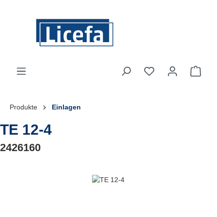
Zum Hauptinhalt springen
Du hast 0 Produkte
Ware
Produkte
Einlagen
TE 12-4
2426160
Bildergalerie überspringen