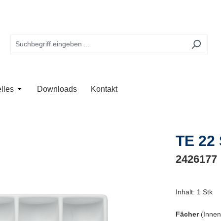
te
 der Kategorie Anwendung
Schließe das Dropdown der Kategorie Unternehmen
Öffne oder Schließe das Dropdown der Kategorie Aktuelles
lles
Downloads
Kontakt
TE 22
2426177
Inhalt:
1 Stk
Fächer
(Innen