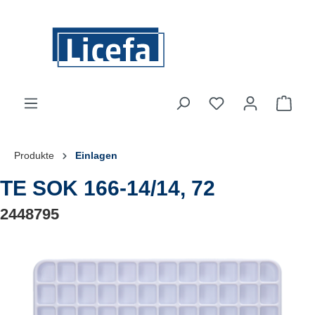
Zum Hauptinhalt springen
Du hast 0 Produkte
Ware
Produkte
Einlagen
TE SOK 166-14/14, 72
2448795
Bildergalerie überspringen