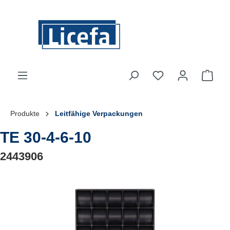
Zum Hauptinhalt springen
Du hast 0 Produkte
Ware
Produkte
Leitfähige Verpackungen
TE 30-4-6-10
2443906
Bildergalerie überspringen