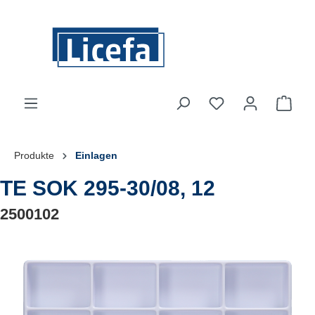
Zum Hauptinhalt springen
Du hast 0 Produkte
Ware
Produkte
Einlagen
TE SOK 295-30/08, 12
2500102
Bildergalerie überspringen